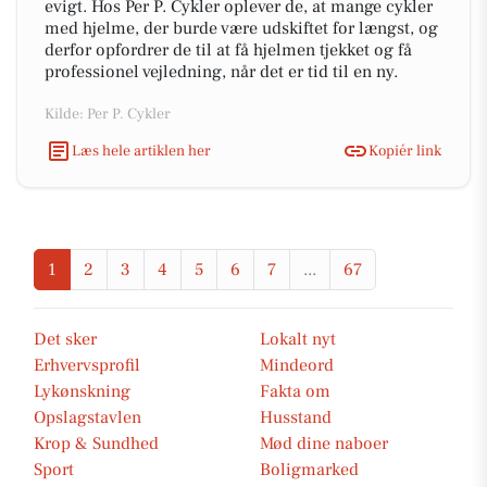
evigt. Hos Per P. Cykler oplever de, at mange cykler
med hjelme, der burde være udskiftet for længst, og
derfor opfordrer de til at få hjelmen tjekket og få
professionel vejledning, når det er tid til en ny.
Kilde: Per P. Cykler
Læs hele artiklen her
Kopiér link
1
2
3
4
5
6
7
...
67
Det sker
Lokalt nyt
Erhvervsprofil
Mindeord
Lykønskning
Fakta om
Opslagstavlen
Husstand
Krop & Sundhed
Mød dine naboer
Sport
Boligmarked