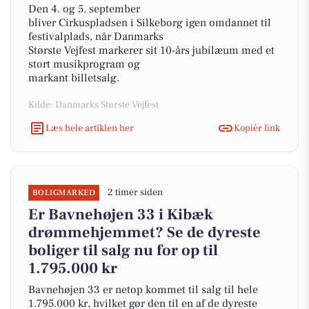
Den 4. og 5. september
bliver Cirkuspladsen i Silkeborg igen omdannet til
festivalplads, når Danmarks
Største Vejfest markerer sit 10-års jubilæum med et
stort musikprogram og
markant billetsalg.
Kilde: Danmarks Største Vejfest
Læs hele artiklen her
Kopiér link
2 timer siden
BOLIGMARKED
Er Bavnehøjen 33 i Kibæk
drømmehjemmet? Se de dyreste
boliger til salg nu for op til
1.795.000 kr
Bavnehøjen 33 er netop kommet til salg til hele
1.795.000 kr, hvilket gør den til en af de dyreste