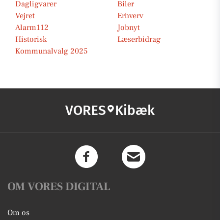
Dagligvarer
Biler
Vejret
Erhverv
Alarm112
Jobnyt
Historisk
Læserbidrag
Kommunalvalg 2025
VORES
Kibæk
OM VORES DIGITAL
Om os