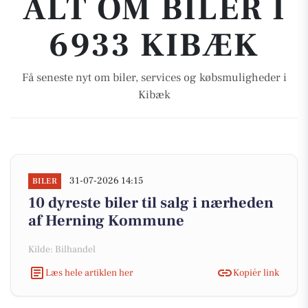
ALT OM BILER I
6933 KIBÆK
Få seneste nyt om biler, services og købsmuligheder i
Kibæk
31-07-2026 14:15
BILER
10 dyreste biler til salg i nærheden
af Herning Kommune
Kilde: Bilhandel
Læs hele artiklen her
Kopiér link