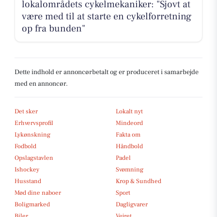
lokalområdets cykelmekaniker: "Sjovt at
være med til at starte en cykelforretning
op fra bunden"
Dette indhold er annoncørbetalt og er produceret i samarbejde
med en annoncør.
Det sker
Lokalt nyt
Erhvervsprofil
Mindeord
Lykønskning
Fakta om
Fodbold
Håndbold
Opslagstavlen
Padel
Ishockey
Svømning
Husstand
Krop & Sundhed
Mød dine naboer
Sport
Boligmarked
Dagligvarer
Biler
Vejret