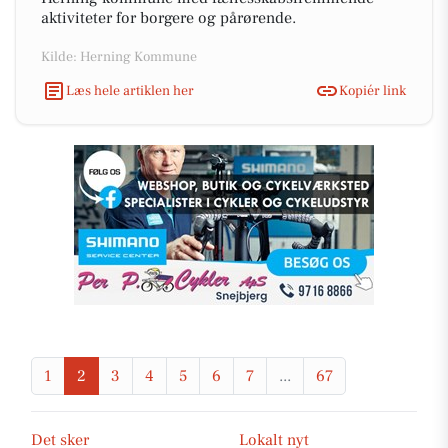
aktiviteter for borgere og pårørende.
Kilde: Herning Kommune
Læs hele artiklen her
Kopiér link
1
2
3
4
5
6
7
...
67
Det sker
Lokalt nyt