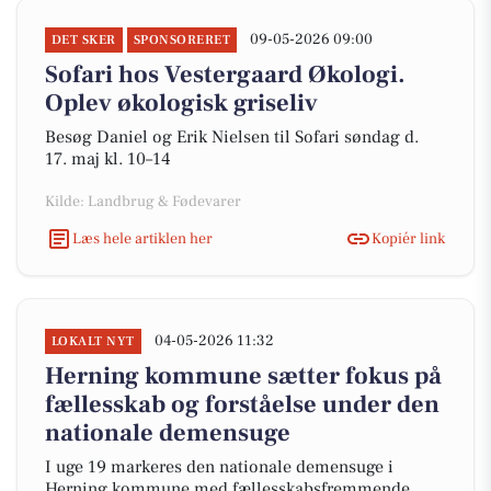
09-05-2026 09:00
DET SKER
SPONSORERET
Sofari hos Vestergaard Økologi.
Oplev økologisk griseliv
Besøg Daniel og Erik Nielsen til Sofari søndag d.
17. maj kl. 10–14
Kilde: Landbrug & Fødevarer
Læs hele artiklen her
Kopiér link
04-05-2026 11:32
LOKALT NYT
Herning kommune sætter fokus på
fællesskab og forståelse under den
nationale demensuge
I uge 19 markeres den nationale demensuge i
Herning kommune med fællesskabsfremmende