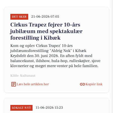
21-06-2026 07:05
DET SKER
Cirkus Trapez fejrer 10-års
jubilæum med spektakulær
forestilling i Kibæk
Kom og oplev Cirkus Trapez' 10-års
jubilæumsforestilling "Aldrig Nok" i Kibæk
Krydsfelt den 30. juni 2026. En aften fyldt med
balancekunst, ildshow, hula-hop, rulleskøjter, sjove
klovnerier og meget mere venter på hele familien.
Kilde: Kultunaut
Læs hele artiklen her
Kopiér link
11-06-2026 15:23
LOKALT NYT