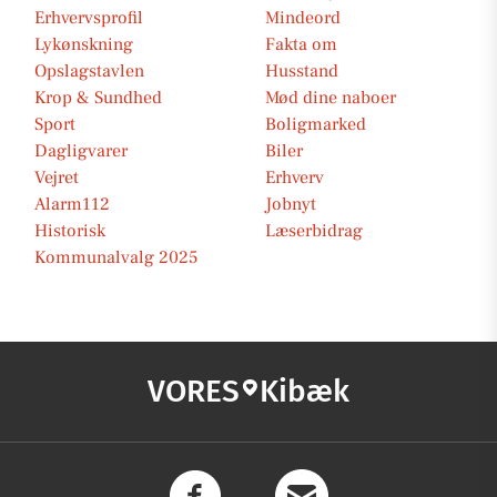
Erhvervsprofil
Mindeord
Lykønskning
Fakta om
Opslagstavlen
Husstand
Krop & Sundhed
Mød dine naboer
Sport
Boligmarked
Dagligvarer
Biler
Vejret
Erhverv
Alarm112
Jobnyt
Historisk
Læserbidrag
Kommunalvalg 2025
VORES
Kibæk