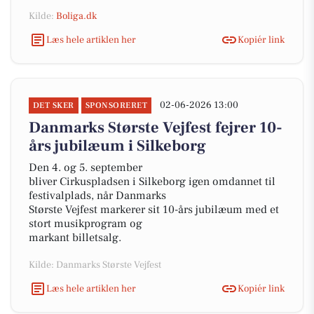
Kilde:
Boliga.dk
Læs hele artiklen her
Kopiér link
02-06-2026 13:00
DET SKER
SPONSORERET
Danmarks Største Vejfest fejrer 10-
års jubilæum i Silkeborg
Den 4. og 5. september
bliver Cirkuspladsen i Silkeborg igen omdannet til
festivalplads, når Danmarks
Største Vejfest markerer sit 10-års jubilæum med et
stort musikprogram og
markant billetsalg.
Kilde: Danmarks Største Vejfest
Læs hele artiklen her
Kopiér link