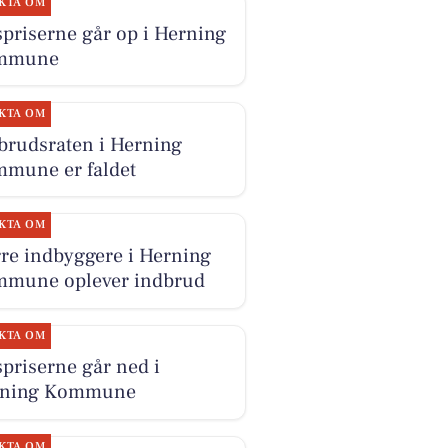
KTA OM
priserne går op i Herning
mmune
KTA OM
brudsraten i Herning
mune er faldet
KTA OM
re indbyggere i Herning
mune oplever indbrud
KTA OM
priserne går ned i
rning Kommune
KTA OM