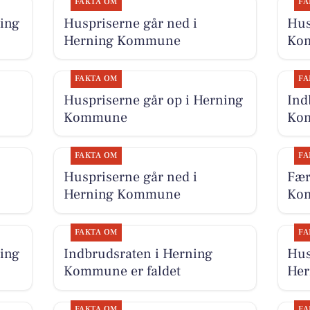
FAKTA OM
FA
ing
Huspriserne går ned i
Hus
Herning Kommune
Ko
FAKTA OM
FA
Huspriserne går op i Herning
Ind
Kommune
Kom
FAKTA OM
FA
Huspriserne går ned i
Fær
Herning Kommune
Kom
FAKTA OM
FA
ing
Indbrudsraten i Herning
Hus
Kommune er faldet
He
FAKTA OM
FA