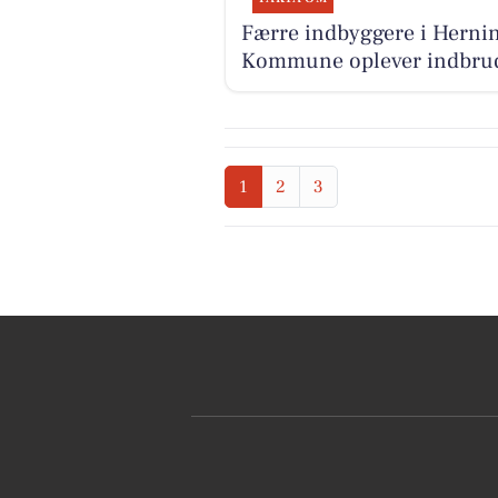
Færre indbyggere i Herni
Kommune oplever indbru
1
2
3