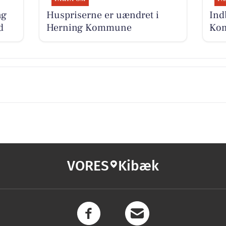
ng
Huspriserne er uændret i
Ind
d
Herning Kommune
Kom
VORES
Kibæk