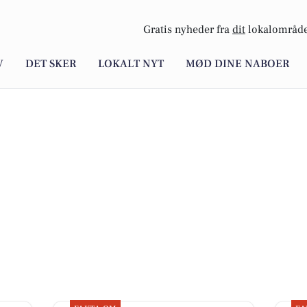
Gratis nyheder fra
dit
lokalområde
V
DET SKER
LOKALT NYT
MØD DINE NABOER