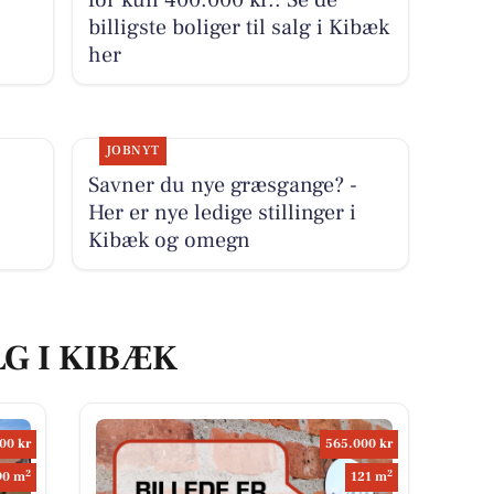
billigste boliger til salg i Kibæk
her
JOBNYT
Savner du nye græsgange? -
Her er nye ledige stillinger i
Kibæk og omegn
LG I KIBÆK
00 kr
565.000 kr
2
2
90 m
121 m