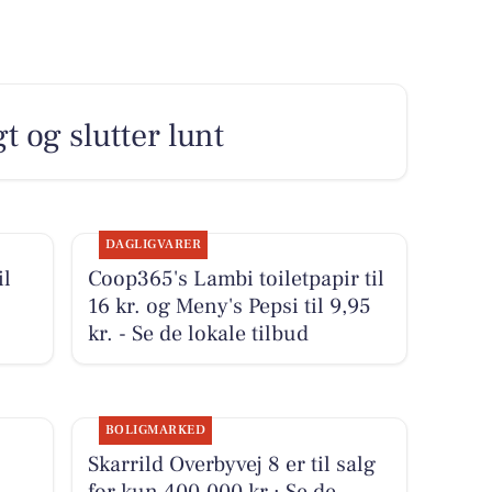
t og slutter lunt
DAGLIGVARER
il
Coop365's Lambi toiletpapir til
16 kr. og Meny's Pepsi til 9,95
kr. - Se de lokale tilbud
BOLIGMARKED
Skarrild Overbyvej 8 er til salg
for kun 400.000 kr.: Se de