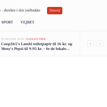
 -
direkte i din indbakke
Tilmeld
SPORT
VEJRET
02-08-2026 16:02 |
DAGLIGVARER
02-08-2026 13:01
‹
›
Coop365's Lambi toiletpapir til 16 kr. og
Havretoften 
Meny's Pepsi til 9,95 kr. - Se de lokale
kommet til s
tilbud
boligerne he