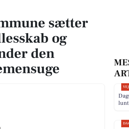
lesskab og forståelse under den nationale demensuge
mmune sætter
llesskab og
under den
ME
demensuge
AR
VE
Dage
lunt
DA