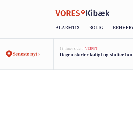
VORES
Kibæk
ALARM112
BOLIG
ERHVER
19 timer siden |
VEJRET
Seneste nyt ›
Dagen starter køligt og slutter lun