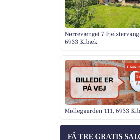
Nørrevænget 7 Fjelstervang
6933 Kibæk
1.645.0
2
Møllegaarden 111, 6933 Ki
FÅ TRE GRATIS SA