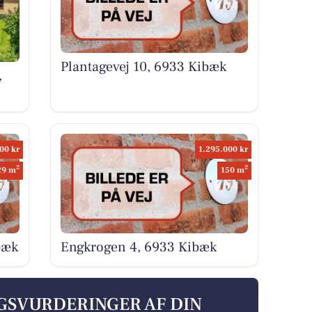
Plantagevej 10, 6933 Kibæk
,
00 kr
1.295.000 kr
2
2
29 m
150 m
bæk
Engkrogen 4, 6933 Kibæk
LGSVURDERINGER AF DIN