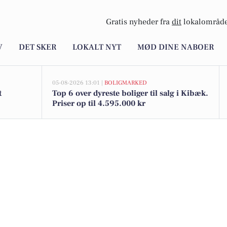
Gratis nyheder fra
dit
lokalområde
V
DET SKER
LOKALT NYT
MØD DINE NABOER
05-08-2026 13:01 |
BOLIGMARKED
t
Top 6 over dyreste boliger til salg i Kibæk.
Priser op til 4.595.000 kr