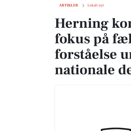
Herning kommune sætter fokus på fæl
ARTIKLER
Lokalt nyt
Herning ko
fokus på fæ
forståelse 
nationale 