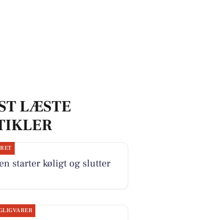
ST LÆSTE
TIKLER
JRET
n starter køligt og slutter
GLIGVARER