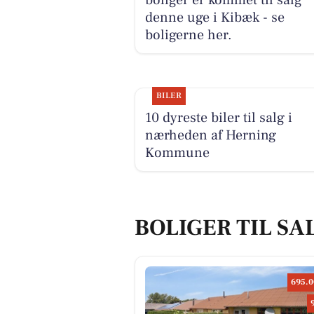
denne uge i Kibæk - se
boligerne her.
BILER
10 dyreste biler til salg i
nærheden af Herning
Kommune
BOLIGER TIL SA
695.0