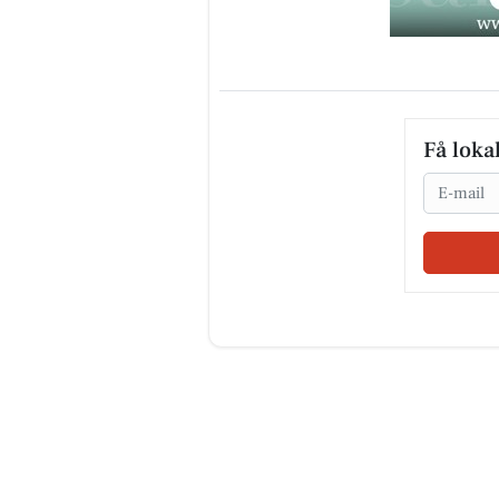
Få loka
Email