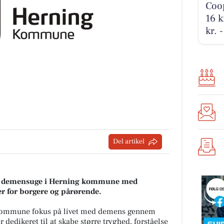
Coop
16 k
kr. 
Del artikel
le demensuge i Herning kommune med
r for borgere og pårørende.
g kommune fokus på livet med demens gennem
dedikeret til at skabe større tryghed, forståelse