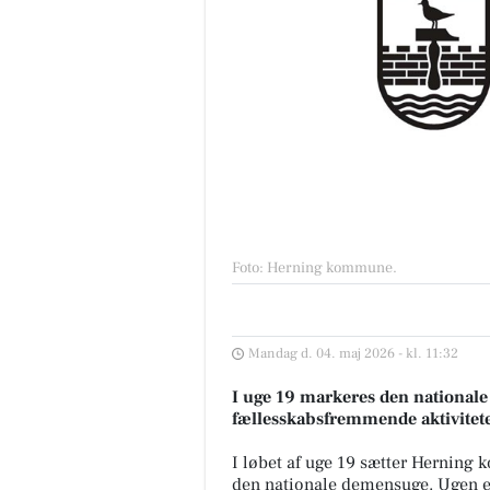
Foto: Herning kommune
.
Mandag d. 04. maj 2026 - kl. 11:32
I uge 19 markeres den nationa
fællesskabsfremmende aktivitete
I løbet af uge 19 sætter Hernin
den nationale demensuge. Ugen er 