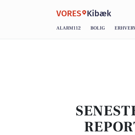
VORES
Kibæk
ALARM112
BOLIG
ERHVER
SENEST
REPOR