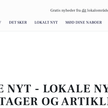
Gratis nyheder fra
dit
lokalområde
V
DET SKER
LOKALT NYT
MØD DINE NABOER
E NYT - LOKALE N
TAGER OG ARTIKL