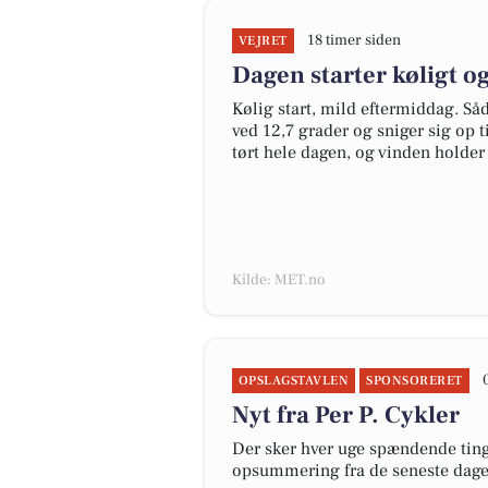
18 timer siden
VEJRET
Dagen starter køligt og
Kølig start, mild eftermiddag. Så
ved 12,7 grader og sniger sig op 
tørt hele dagen, og vinden holder 
Kilde: MET.no
OPSLAGSTAVLEN
SPONSORERET
Nyt fra Per P. Cykler
Der sker hver uge spændende ting 
opsummering fra de seneste dag