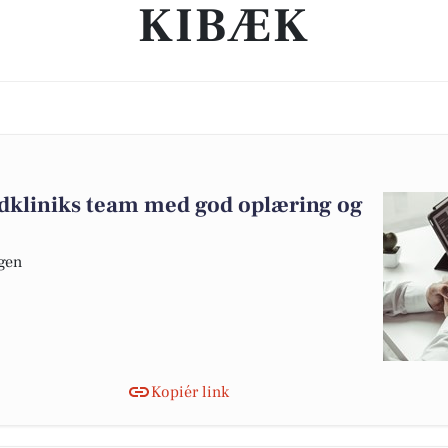
KIBÆK
andkliniks team med god oplæring og
ugen
Kopiér link