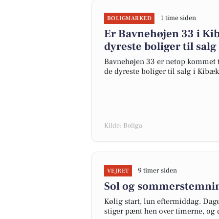
1 time siden
BOLIGMARKED
Er Bavnehøjen 33 i K
dyreste boliger til salg
Bavnehøjen 33 er netop kommet til 
de dyreste boliger til salg i Kibæk
Kilde: Boliga
9 timer siden
VEJRET
Sol og sommerstemnin
Kølig start, lun eftermiddag. Da
stiger pænt hen over timerne, og d