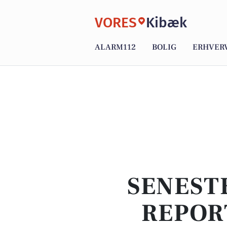
VORES
Kibæk
ALARM112
BOLIG
ERHVER
SENEST
REPOR