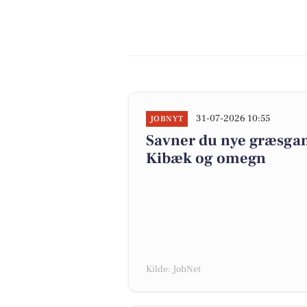
31-07-2026 10:55
JOBNYT
Savner du nye græsgange
Kibæk og omegn
Kilde: JobNet