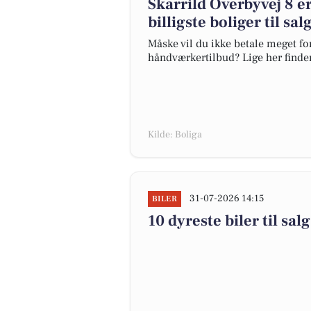
Skarrild Overbyvej 8 er
billigste boliger til sa
Måske vil du ikke betale meget for
håndværkertilbud? Lige her finder 
Kilde: Boliga
31-07-2026 14:15
BILER
10 dyreste biler til 