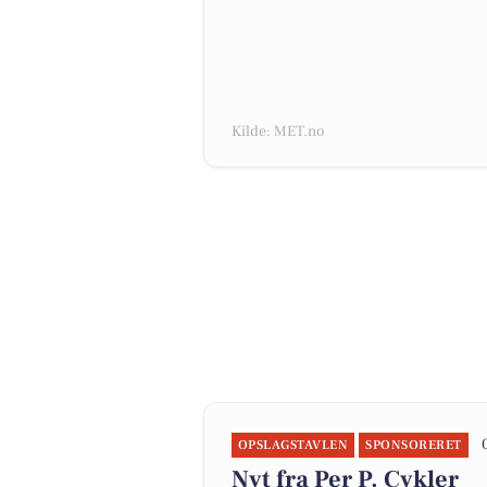
Kilde: MET.no
OPSLAGSTAVLEN
SPONSORERET
Nyt fra Per P. Cykler