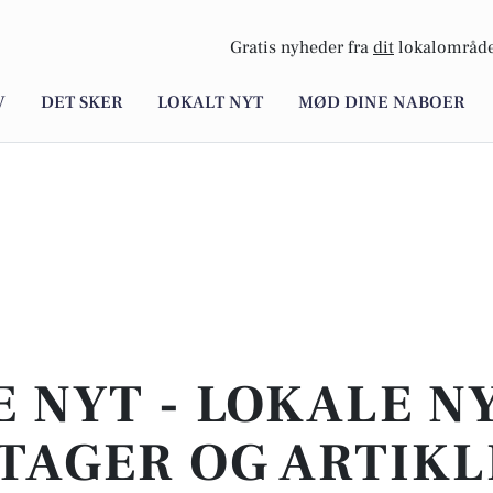
Gratis nyheder fra
dit
lokalområde
V
DET SKER
LOKALT NYT
MØD DINE NABOER
E NYT - LOKALE N
TAGER OG ARTIKL