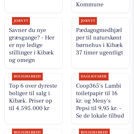
Kommune
JOBNYT
JOBNYT
Savner du nye
Pædagogmedhjæl
græsgange? - Her
per til naturskønt
er nye ledige
børnehus i Kibæk
stillinger i Kibæk
37 timer ugentligt
og omegn
BOLIGMARKED
DAGLIGVARER
Top 6 over dyreste
Coop365's Lambi
boliger til salg i
toiletpapir til 16
Kibæk. Priser op
kr. og Meny's
til 4.595.000 kr
Pepsi til 9,95 kr. -
Se de lokale tilbud
BOLIGMARKED
BOLIGMARKED