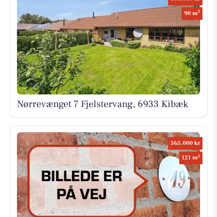
2
90 m
Nørrevænget 7 Fjelstervang, 6933 Kibæk
565.000 kr
2
121 m