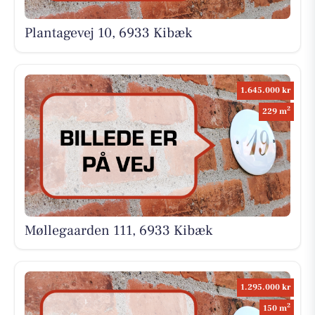
Plantagevej 10, 6933 Kibæk
1.645.000 kr
2
229 m
Møllegaarden 111, 6933 Kibæk
1.295.000 kr
2
150 m