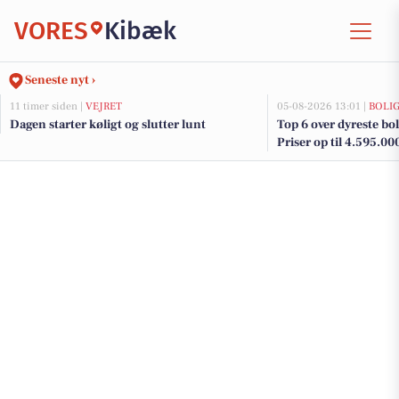
VORES
Kibæk
Seneste nyt ›
11 timer siden |
VEJRET
05-08-2026 13:01 |
BOLI
Dagen starter køligt og slutter lunt
Top 6 over dyreste boli
Priser op til 4.595.00