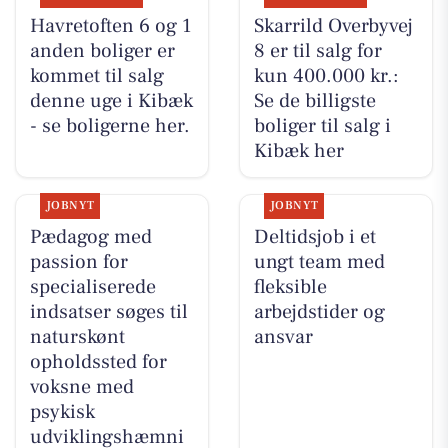
Havretoften 6 og 1
Skarrild Overbyvej
anden boliger er
8 er til salg for
kommet til salg
kun 400.000 kr.:
denne uge i Kibæk
Se de billigste
- se boligerne her.
boliger til salg i
Kibæk her
JOBNYT
JOBNYT
Pædagog med
Deltidsjob i et
passion for
ungt team med
specialiserede
fleksible
indsatser søges til
arbejdstider og
naturskønt
ansvar
opholdssted for
voksne med
psykisk
udviklingshæmni