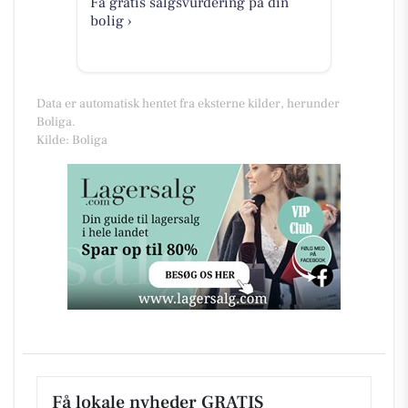
Få gratis salgsvurdering på din
bolig ›
Data er automatisk hentet fra eksterne kilder, herunder
Boliga.
Kilde: Boliga
Få lokale nyheder GRATIS