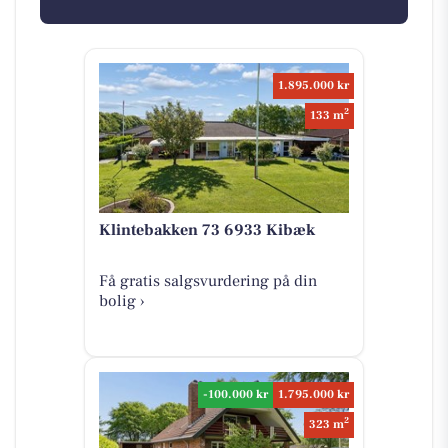
1.895.000 kr
2
133 m
Klintebakken 73 6933 Kibæk
Få gratis salgsvurdering på din
bolig ›
-100.000 kr
1.795.000 kr
2
323 m