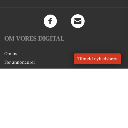
OM VORES DIGITAL
Om os
Tilmeld nyhedsbrev
For annoncører
Vilkår og Privatlivspolitik
Kontakt VORES Digital
Administrer samtykke
GENVEJE
Seneste nyt fra Kibæk