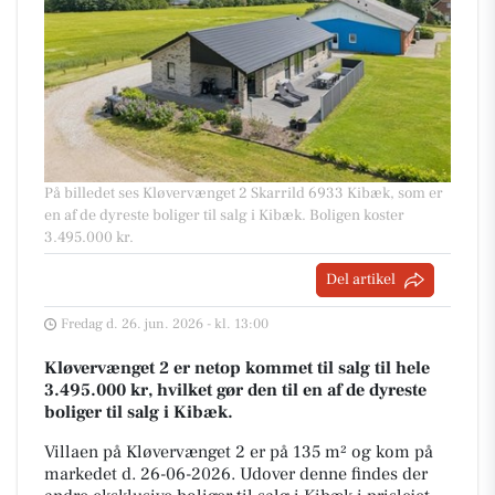
På billedet ses Kløvervænget 2 Skarrild 6933 Kibæk, som er
en af de dyreste boliger til salg i Kibæk. Boligen koster
3.495.000 kr.
Del artikel
Fredag d. 26. jun. 2026 - kl. 13:00
Kløvervænget 2 er netop kommet til salg til hele
3.495.000 kr, hvilket gør den til en af de dyreste
boliger til salg i Kibæk.
Villaen på Kløvervænget 2 er på 135 m² og kom på
markedet d. 26-06-2026. Udover denne findes der