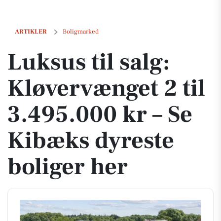
Luksus til salg: Kløvervænget 2 til 3.495.000 kr – Se Kibæks dyreste b
ARTIKLER
Boligmarked
Luksus til salg:
Kløvervænget 2 til
3.495.000 kr – Se
Kibæks dyreste
boliger her