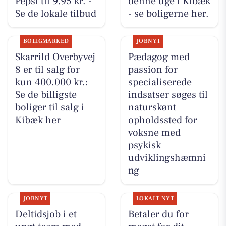
Pepsi til 9,95 kr. -
denne uge i Kibæk
Se de lokale tilbud
- se boligerne her.
BOLIGMARKED
JOBNYT
Skarrild Overbyvej
Pædagog med
8 er til salg for
passion for
kun 400.000 kr.:
specialiserede
Se de billigste
indsatser søges til
boliger til salg i
naturskønt
Kibæk her
opholdssted for
voksne med
psykisk
udviklingshæmni
ng
JOBNYT
LOKALT NYT
Deltidsjob i et
Betaler du for