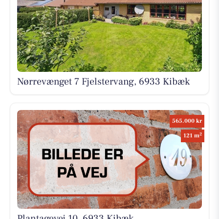
Nørrevænget 7 Fjelstervang, 6933 Kibæk
565.000 kr
2
121 m
Plantagevej 10, 6933 Kibæk