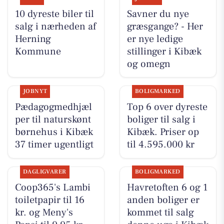
10 dyreste biler til
Savner du nye
salg i nærheden af
græsgange? - Her
Herning
er nye ledige
Kommune
stillinger i Kibæk
og omegn
JOBNYT
BOLIGMARKED
Pædagogmedhjæl
Top 6 over dyreste
per til naturskønt
boliger til salg i
børnehus i Kibæk
Kibæk. Priser op
37 timer ugentligt
til 4.595.000 kr
DAGLIGVARER
BOLIGMARKED
Coop365's Lambi
Havretoften 6 og 1
toiletpapir til 16
anden boliger er
kr. og Meny's
kommet til salg