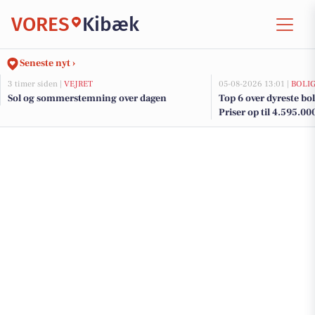
VORES
Kibæk
Seneste nyt ›
3 timer siden |
VEJRET
05-08-2026 13:01 |
BOLI
Sol og sommerstemning over dagen
Top 6 over dyreste boli
Priser op til 4.595.00