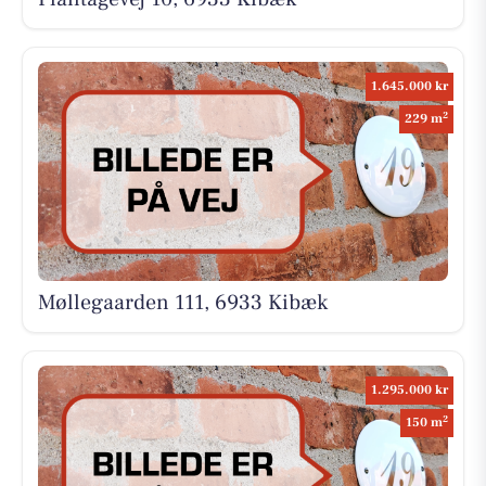
1.645.000 kr
2
229 m
Møllegaarden 111, 6933 Kibæk
1.295.000 kr
2
150 m