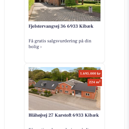
Fjelstervangvej 36 6933 Kibæk
Få gratis salgsvurdering på din
bolig ›
1.695.000 kr
2
224 m
Blåhøjvej 27 Karstoft 6933 Kibæk