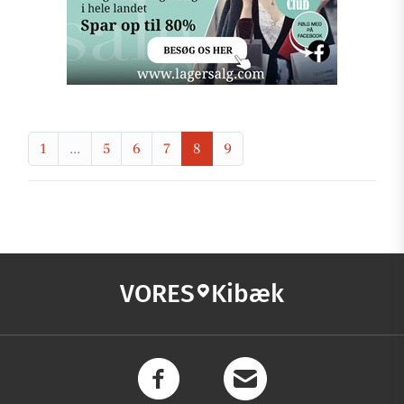
1
...
5
6
7
8
9
VORES
Kibæk