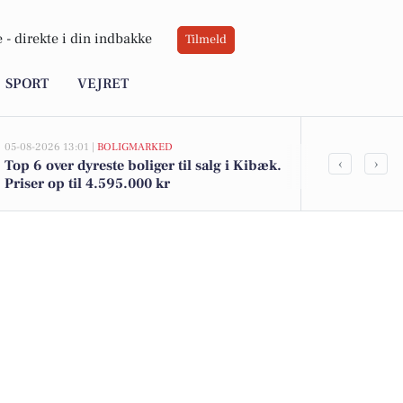
 -
direkte i din indbakke
Tilmeld
SPORT
VEJRET
05-08-2026 13:01 |
BOLIGMARKED
02-08-2026 16:0
‹
›
Top 6 over dyreste boliger til salg i Kibæk.
Coop365's La
Priser op til 4.595.000 kr
Meny's Pepsi 
tilbud