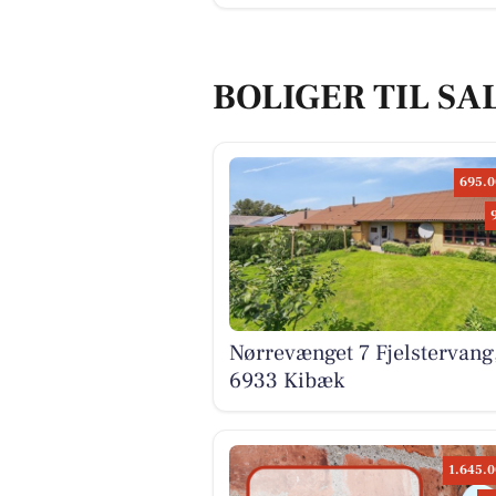
BOLIGER TIL SA
695.0
Nørrevænget 7 Fjelstervang
6933 Kibæk
1.645.0