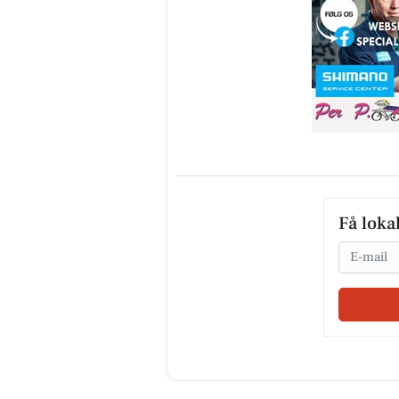
Få loka
Email