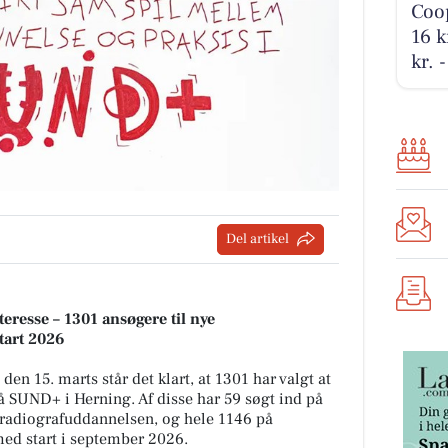
Coop
16 k
kr. 
Del artikel
eresse – 1301 ansøgere til nye
tart 2026
 den 15. marts står det klart, at 1301 har valgt at
å SUND+ i Herning. Af disse har 59 søgt ind på
 radiografuddannelsen, og hele 1146 på
ed start i september 2026.