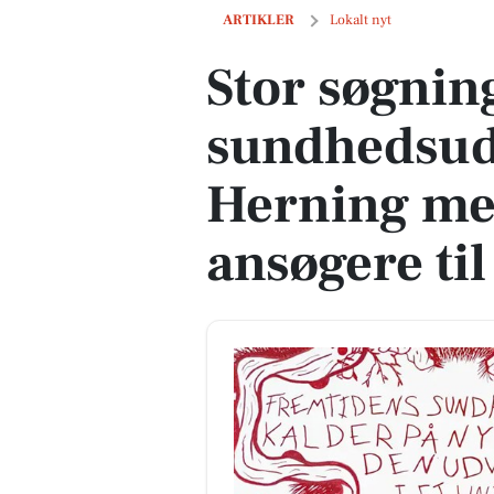
Stor søgning til nye sundhedsuddannel
ARTIKLER
Lokalt nyt
Stor søgning
sundhedsud
Herning me
ansøgere til