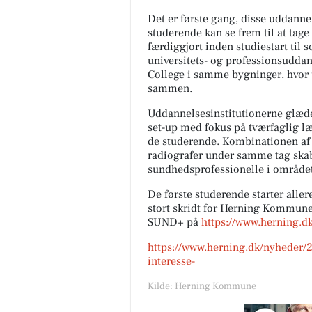
Det er første gang, disse uddann
studerende kan se frem til at tage
færdiggjort inden studiestart ti
universitets- og professionsuddan
College i samme bygninger, hvor 
sammen.
Uddannelsesinstitutionerne glæder
set-up med fokus på tværfaglig læ
de studerende. Kombinationen af
radiografer under samme tag ska
sundhedsprofessionelle i området
De første studerende starter alle
stort skridt for Herning Kommun
SUND+ på
https://www.herning
https://www.herning.dk/nyheder/2
interesse-
Kilde: Herning Kommune