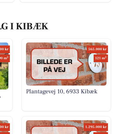
LG I KIBÆK
00 kr
565.000 kr
2
2
90 m
121 m
Plantagevej 10, 6933 Kibæk
,
00 kr
1.295.000 kr