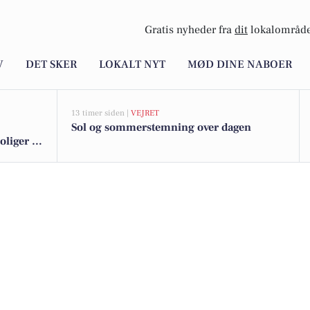
Gratis nyheder fra
dit
lokalområde
V
DET SKER
LOKALT NYT
MØD DINE NABOER
13 timer siden |
VEJRET
Sol og sommerstemning over dagen
iger til