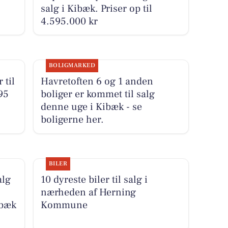
salg i Kibæk. Priser op til
4.595.000 kr
BOLIGMARKED
 til
Havretoften 6 og 1 anden
95
boliger er kommet til salg
denne uge i Kibæk - se
boligerne her.
BILER
alg
10 dyreste biler til salg i
nærheden af Herning
ibæk
Kommune