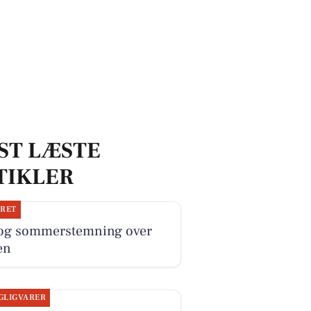
ST LÆSTE
TIKLER
JRET
 og sommerstemning over
en
GLIGVARER