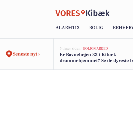
VORES
Kibæk
ALARM112
BOLIG
ERHVER
5 timer siden |
BOLIGMARKED
Seneste nyt ›
Er Bavnehøjen 33 i Kibæk
drømmehjemmet? Se de dyreste bol
salg nu for op til 1.795.000 kr