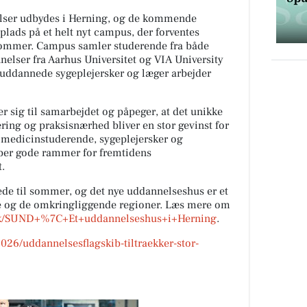
elser udbydes i Herning, og de kommende
 plads på et helt nyt campus, der forventes
l sommer. Campus samler studerende fra både
nelser fra Aarhus Universitet og VIA University
uddannede sygeplejersker og læger arbejder
 sig til samarbejdet og påpeger, at det unikke
ring og praksisnærhed bliver en stor gevinst for
 medicinstuderende, sygeplejersker og
ber gode rammer for fremtidens
.
rede til sommer, og det nye uddannelseshus er et
e og de omkringliggende regioner. Læs mere om
.dk/SUND+%7C+Et+uddannelseshus+i+Herning
.
026/uddannelsesflagskib-tiltraekker-stor-