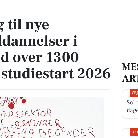
ser i Herning med over 1300 ansøgere til studiestart 2026
 til nye
dannelser i
d over 1300
ME
 studiestart 2026
AR
VE
Sol
dag
DA