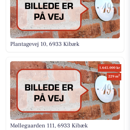
Plantagevej 10, 6933 Kibæk
1.645.000 kr
2
229 m
Møllegaarden 111, 6933 Kibæk