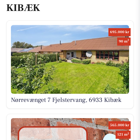
KIBÆK
695.000 kr
2
90 m
Nørrevænget 7 Fjelstervang, 6933 Kibæk
565.000 kr
2
121 m