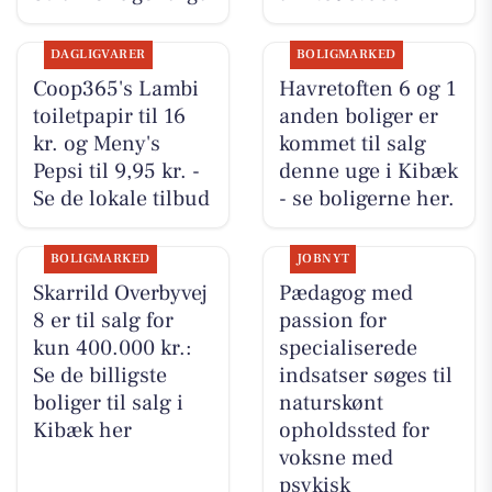
DAGLIGVARER
BOLIGMARKED
Coop365's Lambi
Havretoften 6 og 1
toiletpapir til 16
anden boliger er
kr. og Meny's
kommet til salg
Pepsi til 9,95 kr. -
denne uge i Kibæk
Se de lokale tilbud
- se boligerne her.
BOLIGMARKED
JOBNYT
Skarrild Overbyvej
Pædagog med
8 er til salg for
passion for
kun 400.000 kr.:
specialiserede
Se de billigste
indsatser søges til
boliger til salg i
naturskønt
Kibæk her
opholdssted for
voksne med
psykisk