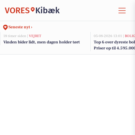
VORES
Kibæk
Seneste nyt ›
18 timer siden |
VEJRET
05-08-2026 13:01 |
BOLI
Vinden bider lidt, men dagen holder tørt
Top 6 over dyreste boli
Priser op til 4.595.00