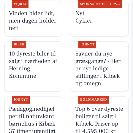
VEJRET
SPONSORERET
OPSLAGSTAVLEN
Vinden bider lidt,
Nyt fra Per P.
men dagen holder
Cykler
tørt
BILER
JOBNYT
10 dyreste biler til
Savner du nye
salg i nærheden af
græsgange? - Her
Herning
er nye ledige
Kommune
stillinger i Kibæk
og omegn
JOBNYT
BOLIGMARKED
Pædagogmedhjæl
Top 6 over dyreste
per til naturskønt
boliger til salg i
børnehus i Kibæk
Kibæk. Priser op
37 timer ugentligt
til 4.595.000 kr