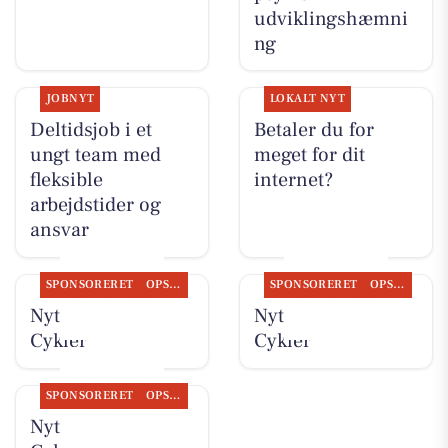
udviklingshæmni
ng
JOBNYT
LOKALT NYT
Deltidsjob i et
Betaler du for
ungt team med
meget for dit
fleksible
internet?
arbejdstider og
ansvar
SPONSORERET
OPSLAGSTAVLEN
SPONSORERET
OPSLAGSTAVLEN
Nyt fra Per P.
Nyt fra Per P.
Cykler
Cykler
SPONSORERET
OPSLAGSTAVLEN
Nyt fra Per P.