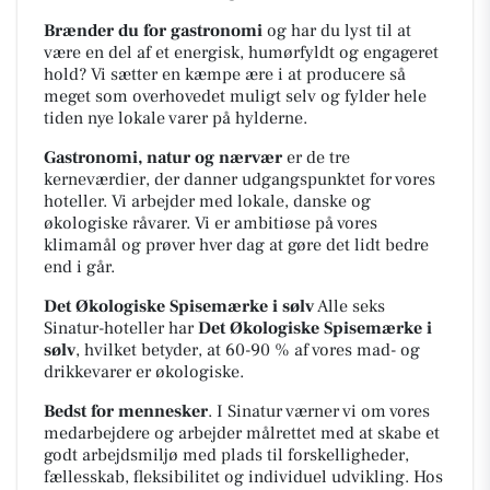
Brænder du for gastronomi
og har du lyst til at
være en del af et energisk, humørfyldt og engageret
hold? Vi sætter en kæmpe ære i at producere så
meget som overhovedet muligt selv og fylder hele
tiden nye lokale varer på hylderne.
Gastronomi, natur og nærvær
er de tre
kerneværdier, der danner udgangspunktet for vores
hoteller. Vi arbejder med lokale, danske og
økologiske råvarer. Vi er ambitiøse på vores
klimamål og prøver hver dag at gøre det lidt bedre
end i går.
Det Økologiske Spisemærke i sølv
Alle seks
Sinatur-hoteller har
Det Økologiske Spisemærke i
sølv
, hvilket betyder, at 60-90 % af vores mad- og
drikkevarer er økologiske.
Bedst for mennesker
. I Sinatur værner vi om vores
medarbejdere og arbejder målrettet med at skabe et
godt arbejdsmiljø med plads til forskelligheder,
fællesskab, fleksibilitet og individuel udvikling. Hos