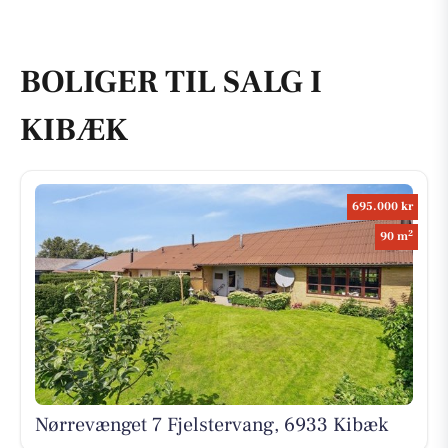
BOLIGER TIL SALG I
KIBÆK
695.000 kr
2
90 m
Nørrevænget 7 Fjelstervang, 6933 Kibæk