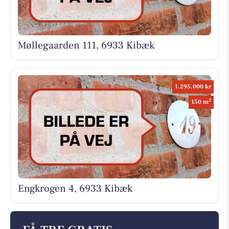
Møllegaarden 111, 6933 Kibæk
1.295.000 kr
2
150 m
Engkrogen 4, 6933 Kibæk