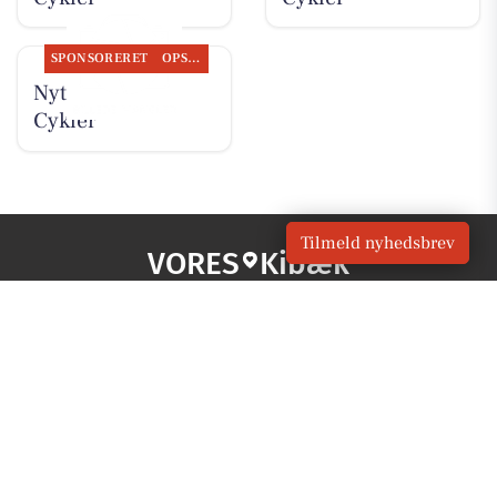
SPONSORERET
OPSLAGSTAVLEN
Nyt fra Per P.
Cykler
Tilmeld nyhedsbrev
VORES
Kibæk
OM VORES DIGITAL
Om os