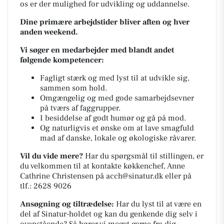
os er der mulighed for udvikling og uddannelse.
Dine primære arbejdstider bliver aften og hver
anden weekend.
Vi søger en medarbejder med blandt andet
følgende kompetencer:
Fagligt stærk og med lyst til at udvikle sig,
sammen som hold.
Omgængelig og med gode samarbejdsevner
på tværs af faggrupper.
I besiddelse af godt humør og gå på mod.
Og naturligvis et ønske om at lave smagfuld
mad af danske, lokale og økologiske råvarer.
Vil du vide mere?
Har du spørgsmål til stillingen, er
du velkommen til at kontakte køkkenchef, Anne
Cathrine Christensen på
acch@sinatur.dk
eller på
tlf.: 2628 9026
Ansøgning og tiltrædelse:
Har du lyst til at være en
del af Sinatur-holdet og kan du genkende dig selv i
ovenstående? Så hører vi meget gerne fra dig.