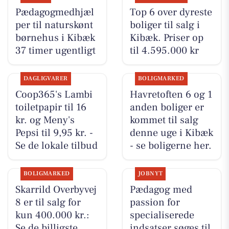
Pædagogmedhjæl
Top 6 over dyreste
per til naturskønt
boliger til salg i
børnehus i Kibæk
Kibæk. Priser op
37 timer ugentligt
til 4.595.000 kr
DAGLIGVARER
BOLIGMARKED
Coop365's Lambi
Havretoften 6 og 1
toiletpapir til 16
anden boliger er
kr. og Meny's
kommet til salg
Pepsi til 9,95 kr. -
denne uge i Kibæk
Se de lokale tilbud
- se boligerne her.
BOLIGMARKED
JOBNYT
Skarrild Overbyvej
Pædagog med
8 er til salg for
passion for
kun 400.000 kr.:
specialiserede
Se de billigste
indsatser søges til