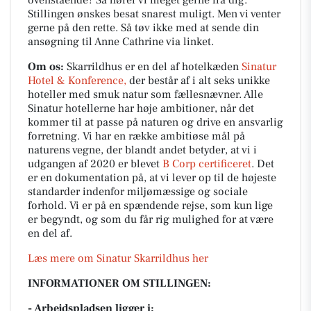
Stillingen ønskes besat snarest muligt. Men vi venter
gerne på den rette. Så tøv ikke med at sende din
ansøgning til Anne Cathrine via linket.
Om os:
Skarrildhus er en del af hotelkæden
Sinatur
Hotel & Konference,
der består af i alt seks unikke
hoteller med smuk natur som fællesnævner. Alle
Sinatur hotellerne har høje ambitioner, når det
kommer til at passe på naturen og drive en ansvarlig
forretning. Vi har en række ambitiøse mål på
naturens vegne, der blandt andet betyder, at vi i
udgangen af 2020 er blevet
B Corp certificeret
. Det
er en dokumentation på, at vi lever op til de højeste
standarder indenfor miljømæssige og sociale
forhold. Vi er på en spændende rejse, som kun lige
er begyndt, og som du får rig mulighed for at være
en del af.
Læs mere om Sinatur Skarrildhus her
INFORMATIONER OM STILLINGEN:
- Arbejdspladsen ligger i: