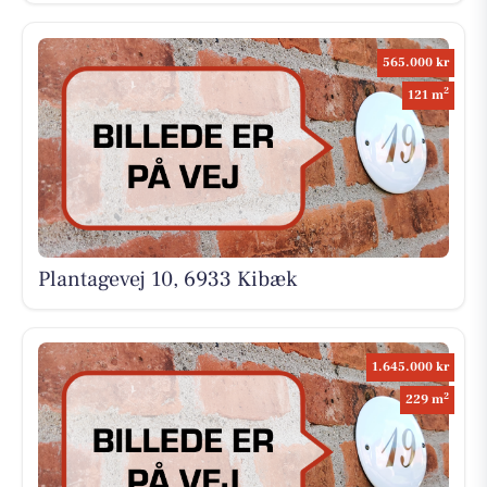
565.000 kr
2
121 m
Plantagevej 10, 6933 Kibæk
1.645.000 kr
2
229 m