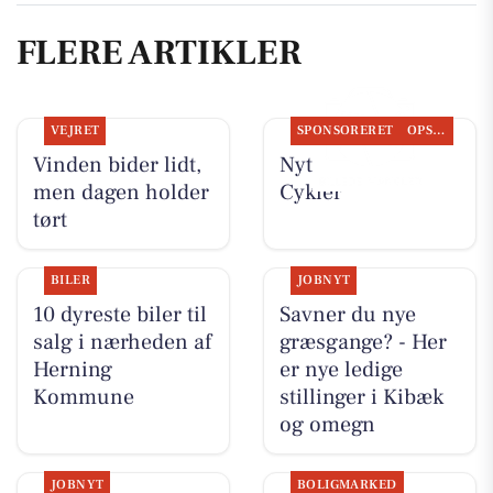
FLERE ARTIKLER
VEJRET
SPONSORERET
OPSLAGSTAVLEN
Vinden bider lidt,
Nyt fra Per P.
men dagen holder
Cykler
tørt
BILER
JOBNYT
10 dyreste biler til
Savner du nye
salg i nærheden af
græsgange? - Her
Herning
er nye ledige
Kommune
stillinger i Kibæk
og omegn
JOBNYT
BOLIGMARKED