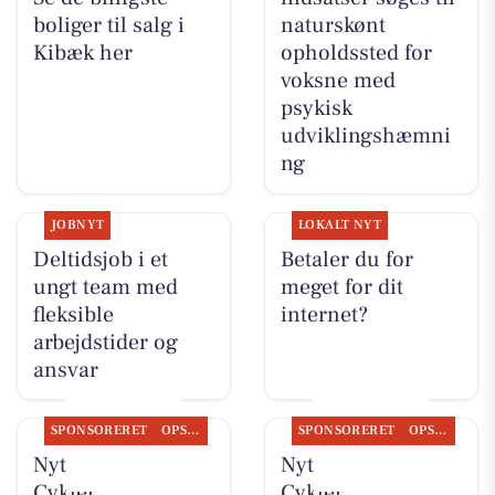
boliger til salg i
naturskønt
Kibæk her
opholdssted for
voksne med
psykisk
udviklingshæmni
ng
JOBNYT
LOKALT NYT
Deltidsjob i et
Betaler du for
ungt team med
meget for dit
fleksible
internet?
arbejdstider og
ansvar
SPONSORERET
OPSLAGSTAVLEN
SPONSORERET
OPSLAGSTAVLEN
Nyt fra Per P.
Nyt fra Per P.
Cykler
Cykler