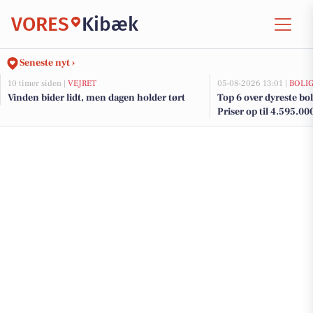
VORES
Kibæk
Seneste nyt ›
10 timer siden |
VEJRET
05-08-2026 13:01 |
BOLI
Vinden bider lidt, men dagen holder tørt
Top 6 over dyreste boli
Priser op til 4.595.00