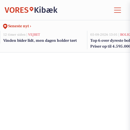
VORES
Kibæk
Seneste nyt ›
12 timer siden |
VEJRET
05-08-2026 13:01 |
BOLI
Vinden bider lidt, men dagen holder tørt
Top 6 over dyreste boli
Priser op til 4.595.00