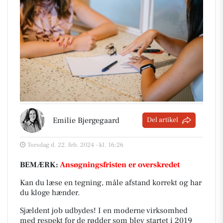
Emilie Bjergegaard
Del artikel
Torsdag d. 22. feb. 2024 - kl. 16:26
BEMÆRK:
Ansøgningsfristen er overskredet
Kan du læse en tegning, måle afstand korrekt og har
du kloge hænder.
Sjældent job udbydes! I en moderne virksomhed
med respekt for de rødder som blev startet i 2019