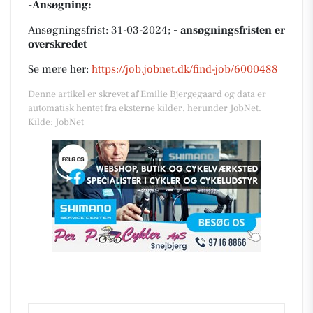
-Ansøgning:
Ansøgningsfrist: 31-03-2024;
- ansøgningsfristen er
overskredet
Se mere her:
https://job.jobnet.dk/find-job/6000488
Denne artikel er skrevet af Emilie Bjergegaard og data er
automatisk hentet fra eksterne kilder, herunder JobNet.
Kilde: JobNet