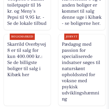
toiletpapir til 16
anden boliger er
kr. og Meny's
kommet til salg
Pepsi til 9,95 kr. -
denne uge i Kibæk
Se de lokale tilbud
- se boligerne her.
BOLIGMARKED
JOBNYT
Skarrild Overbyvej
Pædagog med
8 er til salg for
passion for
kun 400.000 kr.:
specialiserede
Se de billigste
indsatser søges til
boliger til salg i
naturskønt
Kibæk her
opholdssted for
voksne med
psykisk
udviklingshæmni
ng