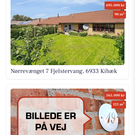
695.000 kr
2
90 m
Nørrevænget 7 Fjelstervang, 6933 Kibæk
565.000 kr
2
121 m