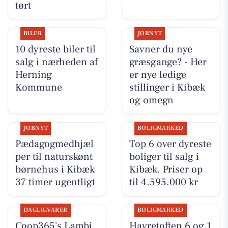
tørt
BILER
JOBNYT
10 dyreste biler til
Savner du nye
salg i nærheden af
græsgange? - Her
Herning
er nye ledige
Kommune
stillinger i Kibæk
og omegn
JOBNYT
BOLIGMARKED
Pædagogmedhjæl
Top 6 over dyreste
per til naturskønt
boliger til salg i
børnehus i Kibæk
Kibæk. Priser op
37 timer ugentligt
til 4.595.000 kr
DAGLIGVARER
BOLIGMARKED
Coop365's Lambi
Havretoften 6 og 1