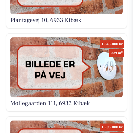
Plantagevej 10, 6933 Kibæk
1.645.000 kr
2
229 m
Møllegaarden 111, 6933 Kibæk
1.295.000 kr