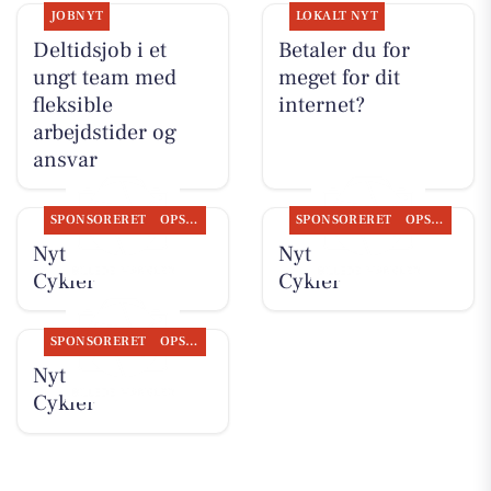
JOBNYT
LOKALT NYT
Deltidsjob i et
Betaler du for
ungt team med
meget for dit
fleksible
internet?
arbejdstider og
ansvar
SPONSORERET
OPSLAGSTAVLEN
SPONSORERET
OPSLAGSTAVLEN
Nyt fra Per P.
Nyt fra Per P.
Cykler
Cykler
SPONSORERET
OPSLAGSTAVLEN
Nyt fra Per P.
Cykler