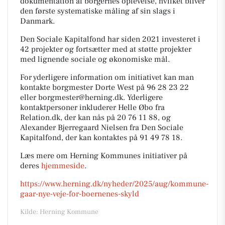
dokumentation af borgernes oplevelse, hvilket bliver
den første systematiske måling af sin slags i
Danmark.
Den Sociale Kapitalfond har siden 2021 investeret i
42 projekter og fortsætter med at støtte projekter
med lignende sociale og økonomiske mål.
For yderligere information om initiativet kan man
kontakte borgmester Dorte West på 96 28 23 22
eller borgmester@herning.dk. Yderligere
kontaktpersoner inkluderer Helle Øbo fra
Relation.dk, der kan nås på 20 76 11 88, og
Alexander Bjerregaard Nielsen fra Den Sociale
Kapitalfond, der kan kontaktes på 91 49 78 18.
Læs mere om Herning Kommunes initiativer på
deres
hjemmeside
.
https://www.herning.dk/nyheder/2025/aug/kommune-
gaar-nye-veje-for-boernenes-skyld
Kilde: Herning Kommune