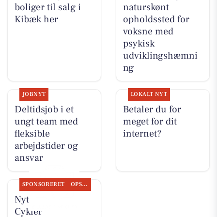
boliger til salg i
naturskønt
Kibæk her
opholdssted for
voksne med
psykisk
udviklingshæmni
ng
JOBNYT
LOKALT NYT
Deltidsjob i et
Betaler du for
ungt team med
meget for dit
fleksible
internet?
arbejdstider og
ansvar
SPONSORERET
OPSLAGSTAVLEN
Nyt fra Per P.
Cykler