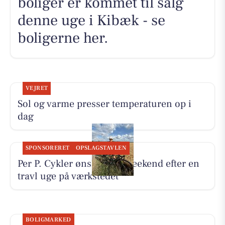
boliger er kommet til salg
denne uge i Kibæk - se
boligerne her.
VEJRET
Sol og varme presser temperaturen op i
dag
SPONSORERET
OPSLAGSTAVLEN
Per P. Cykler ønsker god weekend efter en
travl uge på værkstedet
BOLIGMARKED