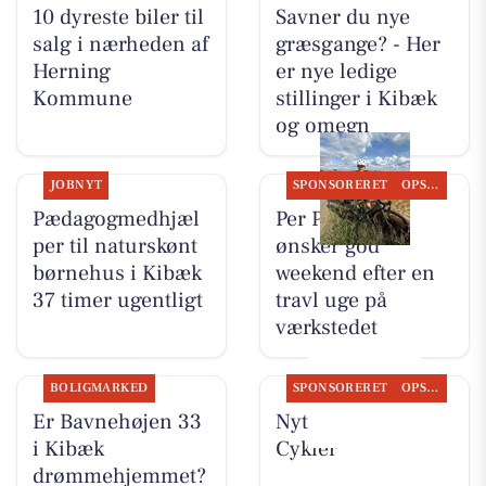
10 dyreste biler til
Savner du nye
salg i nærheden af
græsgange? - Her
Herning
er nye ledige
Kommune
stillinger i Kibæk
og omegn
JOBNYT
SPONSORERET
OPSLAGSTAVLEN
Pædagogmedhjæl
Per P. Cykler
per til naturskønt
ønsker god
børnehus i Kibæk
weekend efter en
37 timer ugentligt
travl uge på
værkstedet
BOLIGMARKED
SPONSORERET
OPSLAGSTAVLEN
Er Bavnehøjen 33
Nyt fra Per P.
i Kibæk
Cykler
drømmehjemmet?