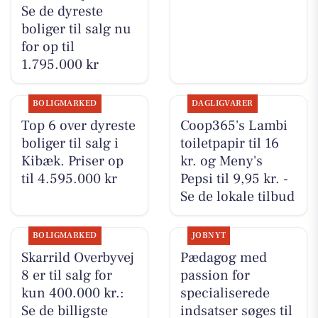
Se de dyreste
boliger til salg nu
for op til
1.795.000 kr
BOLIGMARKED
DAGLIGVARER
Top 6 over dyreste
Coop365's Lambi
boliger til salg i
toiletpapir til 16
Kibæk. Priser op
kr. og Meny's
til 4.595.000 kr
Pepsi til 9,95 kr. -
Se de lokale tilbud
BOLIGMARKED
JOBNYT
Skarrild Overbyvej
Pædagog med
8 er til salg for
passion for
kun 400.000 kr.:
specialiserede
Se de billigste
indsatser søges til