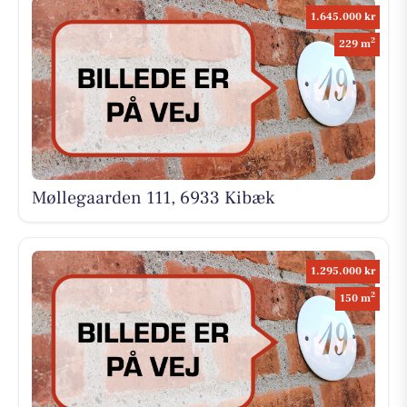
1.645.000 kr
2
229 m
Møllegaarden 111, 6933 Kibæk
1.295.000 kr
2
150 m