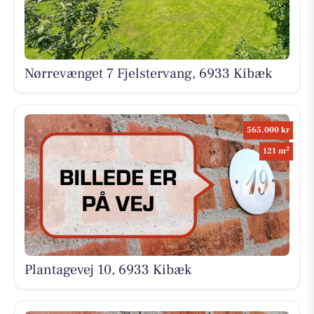
Nørrevænget 7 Fjelstervang, 6933 Kibæk
565.000 kr
2
121 m
Plantagevej 10, 6933 Kibæk