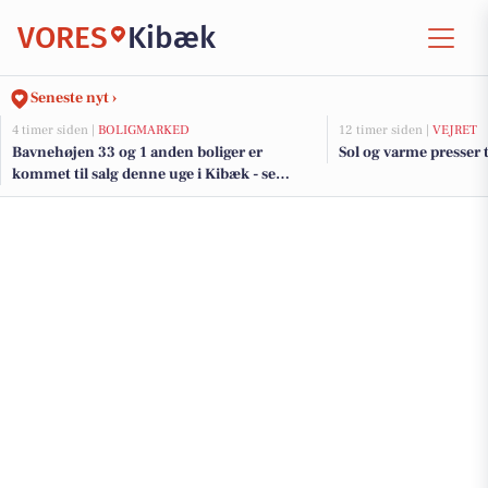
VORES
Kibæk
Seneste nyt ›
4 timer siden |
BOLIGMARKED
12 timer siden |
VEJRET
Bavnehøjen 33 og 1 anden boliger er
Sol og varme presser 
kommet til salg denne uge i Kibæk - se
boligerne her.