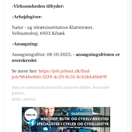
-Virksomheden tilbyder:
-Arbejdsgiver:
Natur - og idrætsinstitution Klatretræet,
Velhustedvej, 6933 Kibæk
-Ansøgning:
Ansøgningsfrist: 08-10-2025;
- ansøgningsfristen er
overskredet
Se mere her:
https://job.jobnet.dk/find-
job/9848e8b0-5539-4c20-8c55-8cb56648b89f
Data er automatisk hentet fra eksterne kilder, herunder
JobNet.
Kilde: JobNet