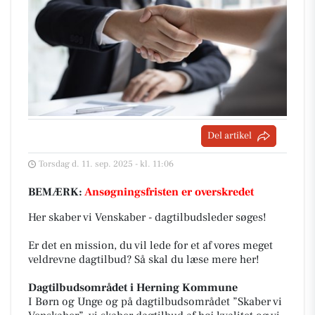
Del artikel
Torsdag d. 11. sep. 2025 - kl. 11:06
BEMÆRK:
Ansøgningsfristen er overskredet
Her skaber vi Venskaber - dagtilbudsleder søges!
Er det en mission, du vil lede for et af vores meget
veldrevne dagtilbud? Så skal du læse mere her!
Dagtilbudsområdet i Herning Kommune
I Børn og Unge og på dagtilbudsområdet ”Skaber vi