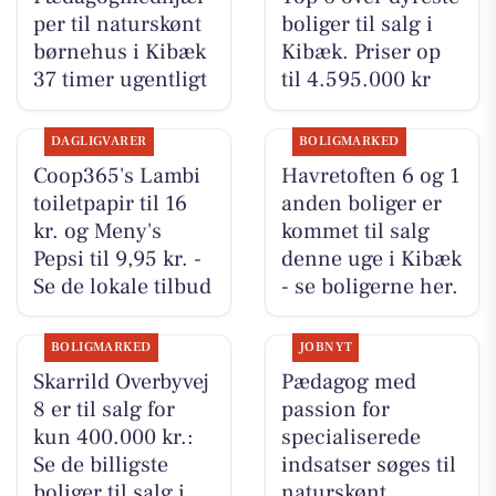
per til naturskønt
boliger til salg i
børnehus i Kibæk
Kibæk. Priser op
37 timer ugentligt
til 4.595.000 kr
DAGLIGVARER
BOLIGMARKED
Coop365's Lambi
Havretoften 6 og 1
toiletpapir til 16
anden boliger er
kr. og Meny's
kommet til salg
Pepsi til 9,95 kr. -
denne uge i Kibæk
Se de lokale tilbud
- se boligerne her.
BOLIGMARKED
JOBNYT
Skarrild Overbyvej
Pædagog med
8 er til salg for
passion for
kun 400.000 kr.:
specialiserede
Se de billigste
indsatser søges til
boliger til salg i
naturskønt