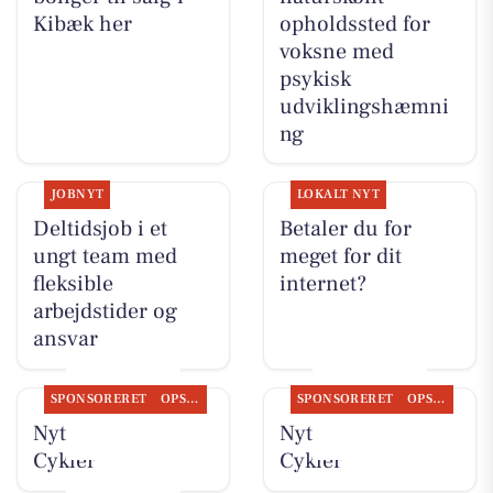
Kibæk her
opholdssted for
voksne med
psykisk
udviklingshæmni
ng
JOBNYT
LOKALT NYT
Deltidsjob i et
Betaler du for
ungt team med
meget for dit
fleksible
internet?
arbejdstider og
ansvar
SPONSORERET
OPSLAGSTAVLEN
SPONSORERET
OPSLAGSTAVLEN
Nyt fra Per P.
Nyt fra Per P.
Cykler
Cykler