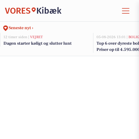
VORES
Kibæk
Seneste nyt ›
12 timer siden |
VEJRET
05-08-2026 13:01 |
BOLI
Dagen starter køligt og slutter lunt
Top 6 over dyreste boli
Priser op til 4.595.00