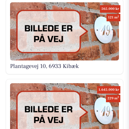
565.000 kr
2
121 m
Plantagevej 10, 6933 Kibæk
1.645.000 kr
2
229 m