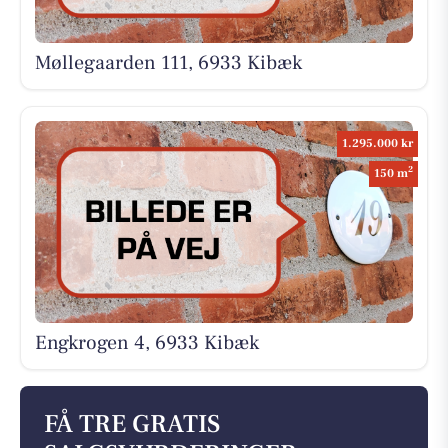
Møllegaarden 111, 6933 Kibæk
1.295.000 kr
2
150 m
Engkrogen 4, 6933 Kibæk
FÅ TRE GRATIS