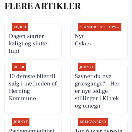
FLERE ARTIKLER
VEJRET
SPONSORERET
OPSLAGSTAVLEN
Dagen starter
Nyt fra Per P.
køligt og slutter
Cykler
lunt
BILER
JOBNYT
10 dyreste biler til
Savner du nye
salg i nærheden af
græsgange? - Her
Herning
er nye ledige
Kommune
stillinger i Kibæk
og omegn
JOBNYT
BOLIGMARKED
Pædagogmedhjæl
Top 6 over dyreste