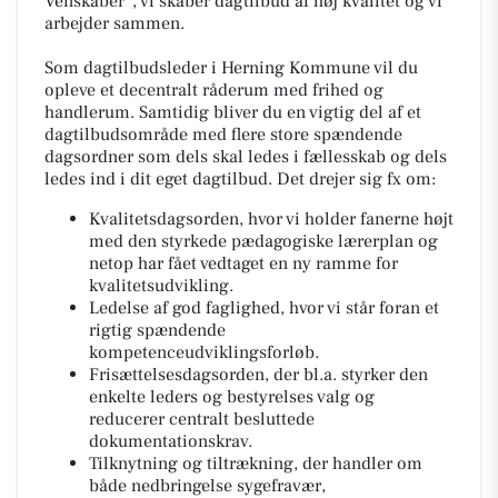
Venskaber”, vi skaber dagtilbud af høj kvalitet og vi
arbejder sammen.
Som dagtilbudsleder i Herning Kommune vil du
opleve et decentralt råderum med frihed og
handlerum. Samtidig bliver du en vigtig del af et
dagtilbudsområde med flere store spændende
dagsordner som dels skal ledes i fællesskab og dels
ledes ind i dit eget dagtilbud. Det drejer sig fx om:
Kvalitetsdagsorden, hvor vi holder fanerne højt
med den styrkede pædagogiske lærerplan og
netop har fået vedtaget en ny ramme for
kvalitetsudvikling.
Ledelse af god faglighed, hvor vi står foran et
rigtig spændende
kompetenceudviklingsforløb.
Frisættelsesdagsorden, der bl.a. styrker den
enkelte leders og bestyrelses valg og
reducerer centralt besluttede
dokumentationskrav.
Tilknytning og tiltrækning, der handler om
både nedbringelse sygefravær,