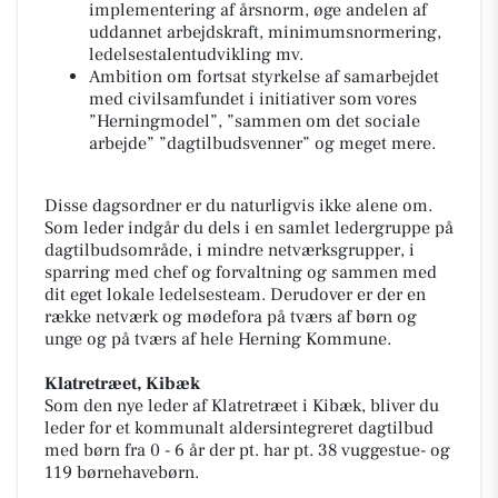
implementering af årsnorm, øge andelen af
uddannet arbejdskraft, minimumsnormering,
ledelsestalentudvikling mv.
Ambition om fortsat styrkelse af samarbejdet
med civilsamfundet i initiativer som vores
”Herningmodel”, ”sammen om det sociale
arbejde” ”dagtilbudsvenner” og meget mere.
Disse dagsordner er du naturligvis ikke alene om.
Som leder indgår du dels i en samlet ledergruppe på
dagtilbudsområde, i mindre netværksgrupper, i
sparring med chef og forvaltning og sammen med
dit eget lokale ledelsesteam. Derudover er der en
række netværk og mødefora på tværs af børn og
unge og på tværs af hele Herning Kommune.
Klatretræet, Kibæk
Som den nye leder af Klatretræet i Kibæk, bliver du
leder for et kommunalt aldersintegreret dagtilbud
med børn fra 0 - 6 år der pt. har pt. 38 vuggestue- og
119 børnehavebørn.