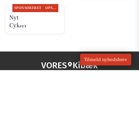
SPONSORERET
OPSLAGSTAVLEN
Nyt fra Per P.
Cykler
Tilmeld nyhedsbrev
VORES
Kibæk
OM VORES DIGITAL
Om os